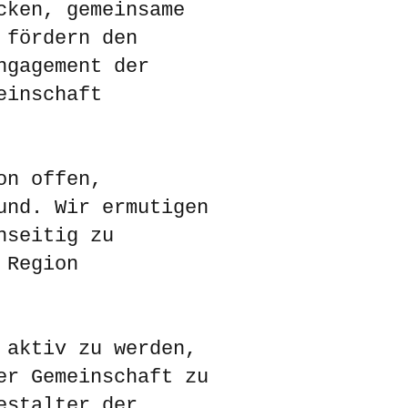
cken, gemeinsame
 fördern den
ngagement der
einschaft
on offen,
und. Wir ermutigen
nseitig zu
 Region
 aktiv zu werden,
er Gemeinschaft zu
estalter der