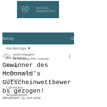
Beitrag
Alle Beiträge
sozial-engagiert
Alle Beiträge
30. Apr. 2024
1 Min. Lesezeit
Gewinner des
Zollitag
McDonald's
sozial-engagiert
Lichtblick
Gutscheinwettbewer
Communio
bs gezogen!
Wüssenselixir
Aktualisiert:
13. Juni 2024