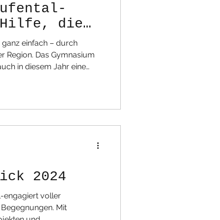
ufental-
Hilfe, die
t
 ganz einfach – durch
er Region. Das Gymnasium
erhaltener Kleidung
e Sammlung kommt direkt der
zt. Damit setzen wir
n:💛 für Solidarität ,♻️ für
lfe in der eigenen Region .
ick 2024
agiert voller
 Begegnungen. Mit
jekten und...