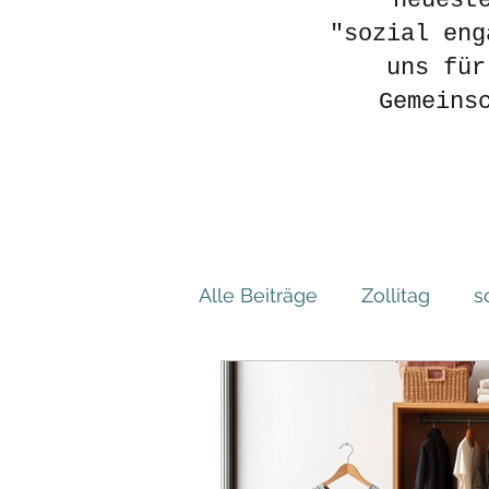
neuest
"sozial eng
uns für
Gemeins
Alle Beiträge
Zollitag
s