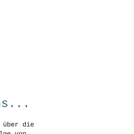
onsoren
Spenden
Über uns
Kontakt
ns...
 über die