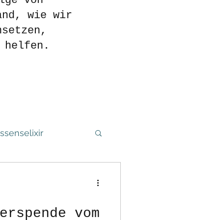
lge von
and, wie wir
nsetzen,
 helfen.
senselixir
erspende vom