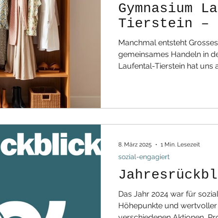
Gymnasium La
Tierstein – 
doppelt wirk
Manchmal entsteht Grosses
gemeinsames Handeln in d
Laufental-Tierstein hat uns auch in diesem Jahr eine
grosszügige Spende an gut 
überreicht. Diese wertvoll
Laufechuchi zugute, die Menschen in schwierigen
Lebenssituationen unterstüt
gemeinsam ein starkes Zeiche
Nachhaltigkeit ,🏡 und für Hi
8. März 2025
1 Min. Lesezeit
Viele der gespende
sozial-engagiert
Jahresrückbl
Das Jahr 2024 war für sozial-eng
Höhepunkte und wertvoller
verschiedenen Aktionen, Pro