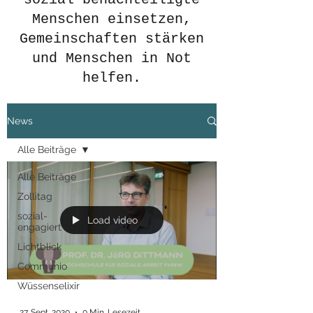
Menschen einsetzen,
Gemeinschaften stärken
und Menschen in Not
helfen.
News
Alle Beiträge
Alle Beiträge
Zollitag
sozial-
Load video
engagiert
Lichtblick
Communio
Wüssenselixir
27. Sept. 2020
0 Min. Lesezeit