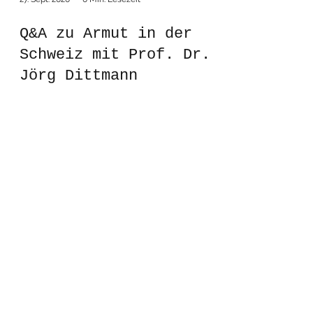
Q&A zu Armut in der
Schweiz mit Prof. Dr.
Jörg Dittmann
sozial engagiert
info@sozial-engagiert.ch
Telefon:
061 761 45 06
Brislachstrasse 8a
4242 Laufen
Konto: Basellandschaftliche Kantonalbank I