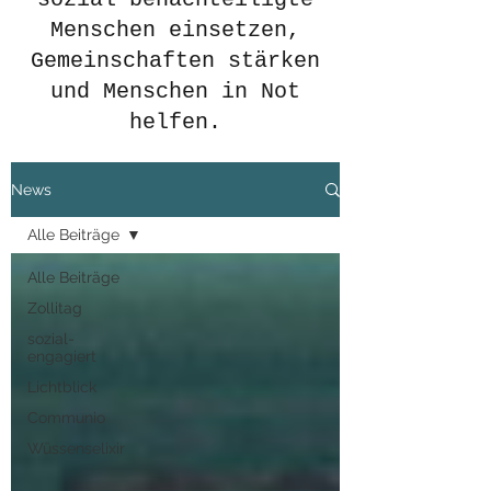
Menschen einsetzen,
Gemeinschaften stärken
und Menschen in Not
helfen.
News
Alle Beiträge
Alle Beiträge
Zollitag
sozial-
engagiert
Lichtblick
Communio
Wüssenselixir