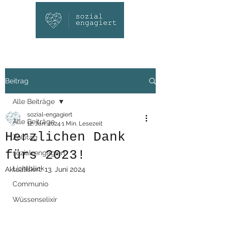
Beitrag
Alle Beiträge
sozial-engagiert
Alle Beiträge
12. Jan. 2024
1 Min. Lesezeit
Herzlichen Dank
Zollitag
fürs 2023!
sozial-engagiert
Lichtblick
Aktualisiert:
13. Juni 2024
Communio
Wüssenselixir